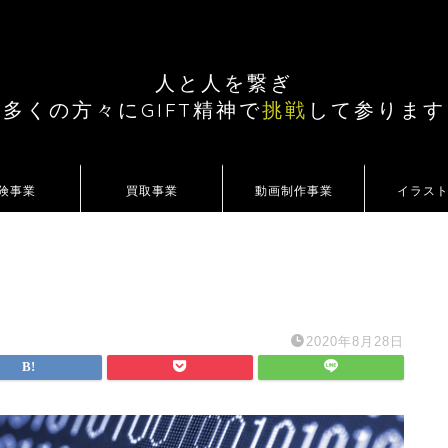
人と人を繋ぎ
多くの方々にGIFT精神で
挑戦
して参ります
険事業
買取事業
動画制作事業
イラス
2020年8月28日