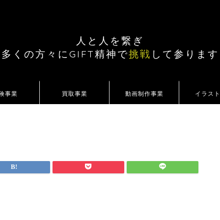
人と人を繋ぎ
多くの方々にGIFT精神で
挑戦
して参ります
険事業
買取事業
動画制作事業
イラス