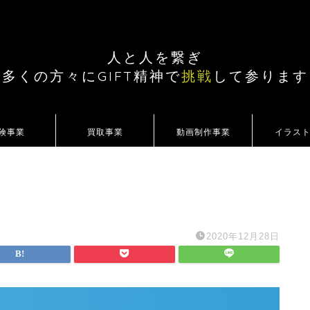
人と人を繋ぎ
多くの方々にGIFT精神で
挑戦
して参ります
険事業
買取事業
動画制作事業
イラス
2020年12月28日