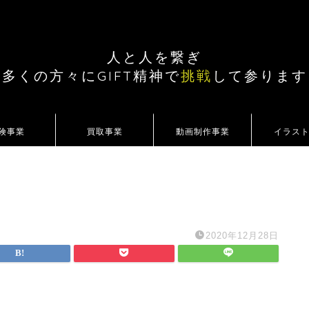
人と人を繋ぎ
多くの方々にGIFT精神で
挑戦
して参ります
険事業
買取事業
動画制作事業
イラス
2020年12月28日