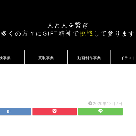
人と人を繋ぎ
多くの方々にGIFT精神で
挑戦
して参ります
険事業
買取事業
動画制作事業
イラス
2020年12月7日