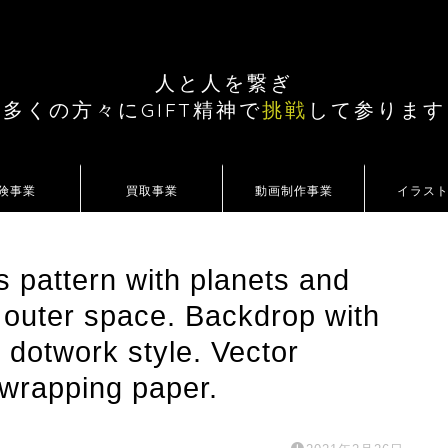
人と人を繋ぎ
多くの方々にGIFT精神で
挑戦
して参ります
険事業
買取事業
動画制作事業
イラス
 pattern with planets and
n outer space. Backdrop with
n dotwork style. Vector
, wrapping paper.