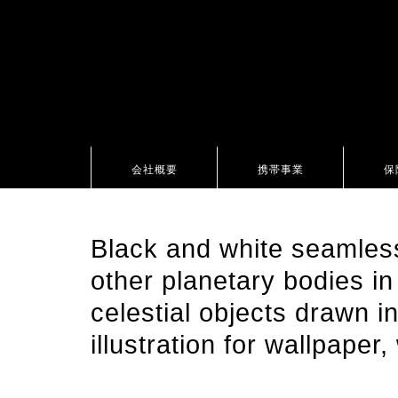
会社概要
携帯事業
保
Black and white seamless
other planetary bodies i
celestial objects drawn i
illustration for wallpaper