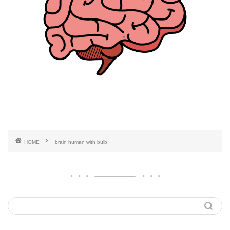
HOME
brain human with bulb