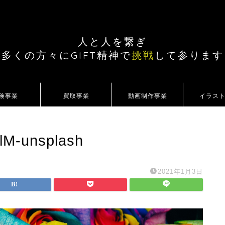
人と人を繋ぎ
多くの方々にGIFT精神で
挑戦
して参ります
険事業
買取事業
動画制作事業
イラス
lM-unsplash
2021年1月3日