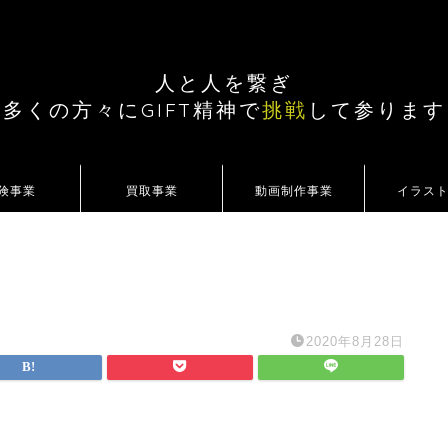
人と人を繋ぎ
多くの方々にGIFT精神で
挑戦
して参ります
険事業
買取事業
動画制作事業
イラス
2020年8月28日