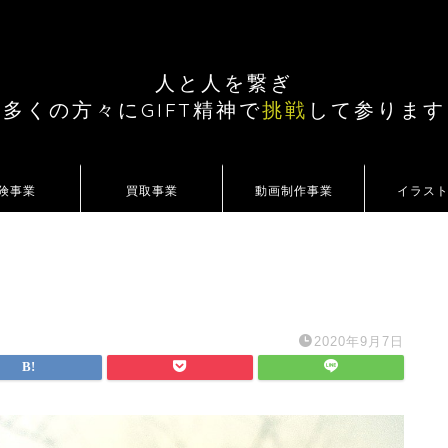
人と人を繋ぎ
多くの方々にGIFT精神で
挑戦
して参ります
険事業
買取事業
動画制作事業
イラス
2020年9月7日