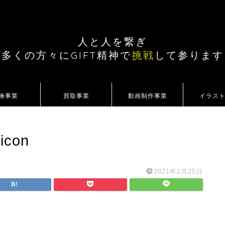
人と人を繋ぎ
多くの方々にGIFT精神で
挑戦
して参ります
険事業
買取事業
動画制作事業
イラス
 icon
2021年2月25日