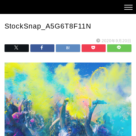
StockSnap_A5G6T8F11N
2020年9月20日