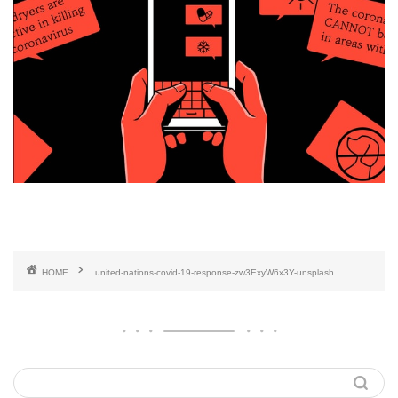
HOME
united-nations-covid-19-response-zw3ExyW6x3Y-unsplash