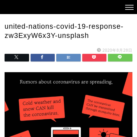
united-nations-covid-19-response-
zw3ExyW6x3Y-unsplash
2020年8月28日