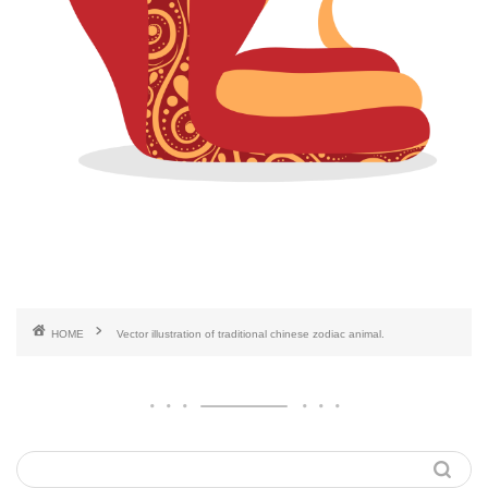
HOME
Vector illustration of traditional chinese zodiac animal.